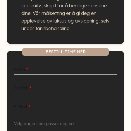
spa-miljø, skapt for å berolige sansene
dine. Vår målsetting er å gi deg en
opplevelse av luksus og avslapning, selv
under tannbehandling.
BESTILL TIME HER
Navn
*
Telefon
*
E-Post
*
Velg dager som passer deg best