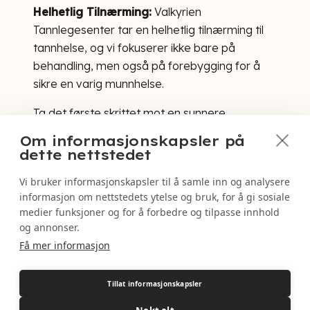
Helhetlig Tilnærming:
Valkyrien
Tannlegesenter tar en helhetlig tilnærming til
tannhelse, og vi fokuserer ikke bare på
behandling, men også på forebygging for å
sikre en varig munnhelse.
Ta det første skrittet mot en sunnere
munnhelse ved å velge Valkyrien
Om informasjonskapsler på
Tannlegesenter for behandling av hull i
dette nettstedet
tennene. Kontakt oss i dag for en konsultasjon,
Vi bruker informasjonskapsler til å samle inn og analysere
og la oss veilede deg mot et strålende smil og
informasjon om nettstedets ytelse og bruk, for å gi sosiale
en trygg opplevelse hos tannlegen.
medier funksjoner og for å forbedre og tilpasse innhold
og annonser.
Få mer informasjon
Tillat informasjonskapsler