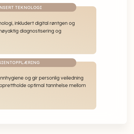
NSERT TEKNOLOGI
ologi, inkludert digital røntgen og
 nøyaktig diagnostisering og
SIENTOPPLÆRING
nhygiene og gir personlig veiledning
opprettholde optimal tannhelse mellom