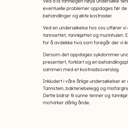
Ved å la tannlegen nøye undersøke ten
eventuelle problemer oppdages før de 
behandlinger og økte kostnader.
Ved en undersøkelse hos oss utfører vi 
tannsettet, tannkjøttet og munnhulen. E
for å avdekke hva som foregår der vi ik
Dersom det oppdages sykdommer under e
presentert, forklart og en behandlingspla
sammen med et kostnadsoverslag.
Inkludert i våre årlige undersøkelser er
Tannstein, bakteriebelegg og misfarging
Dette bidrar til sunne tenner og tannkjø
motvirker dårlig ånde.