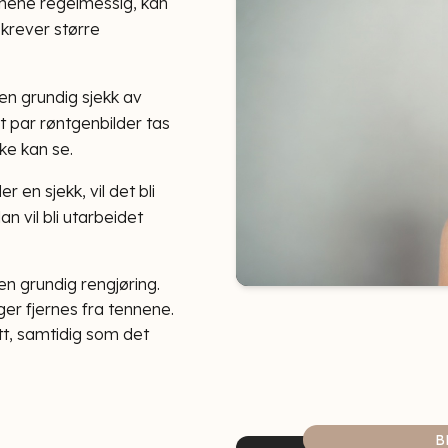
nene regelmessig, kan
krever større
en grundig sjekk av
t par røntgenbilder tas
ke kan se.
n sjekk, vil det bli
n vil bli utarbeidet
 en grundig rengjøring.
er fjernes fra tennene.
tt, samtidig som det
B