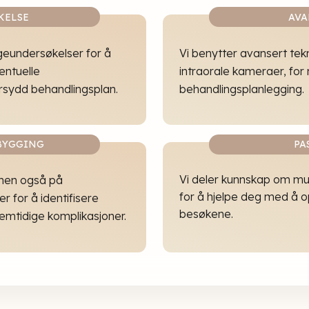
KELSE
AVA
geundersøkelser for å
Vi benytter avansert tekn
entuelle
intraorale kameraer, for
rsydd behandlingsplan.
behandlingsplanlegging.
BYGGING
PA
Vi deler kunnskap om mun
 men også på
for å hjelpe deg med å 
r for å identifisere
besøkene.
remtidige komplikasjoner.