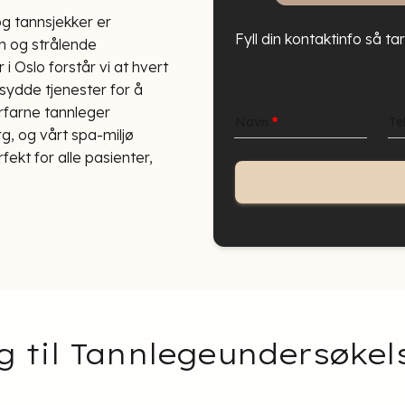
g tannsjekker er
Fyll din kontaktinfo så ta
nn og strålende
 Oslo forstår vi at hvert
ersydde tjenester for å
rfarne tannleger
Navn
*
Te
, og vårt spa-miljø
kt for alle pasienter,
g til Tannlegeundersøkels