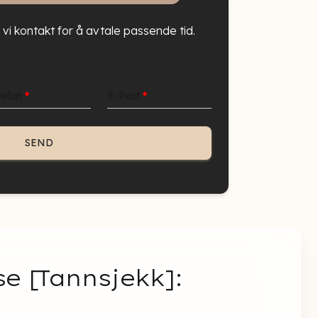
r vi kontakt for å avtale passende tid.
lefon
*
E-Post
*
e [Tannsjekk]: