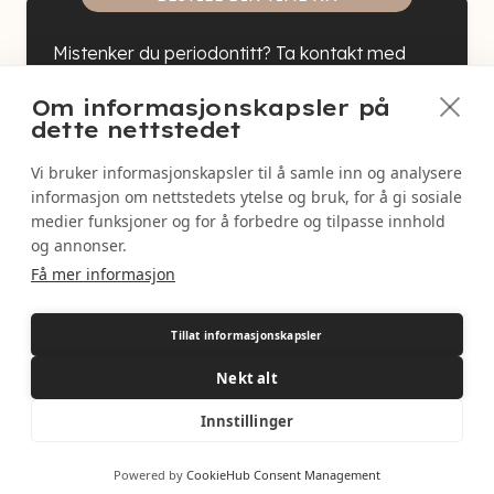
Mistenker du periodontitt? Ta kontakt med
Valkyrien Tannlegesenter i dag for en skånsom
Om informasjonskapsler på
og effektiv behandling. Våre erfarne tannleger
dette nettstedet
hjelper deg med å gjenvinne en sunn og frisk
munn i behagelige omgivelser.
Vi bruker informasjonskapsler til å samle inn og analysere
informasjon om nettstedets ytelse og bruk, for å gi sosiale
medier funksjoner og for å forbedre og tilpasse innhold
og annonser.
Navn
*
Få mer informasjon
Tillat informasjonskapsler
Telefon
*
Nekt alt
E-Post
*
Innstillinger
Velg dager som passer deg best
Powered by
CookieHub Consent Management